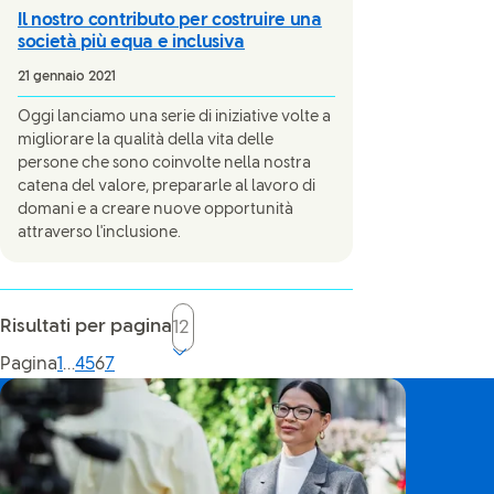
Il nostro contributo per costruire una
società più equa e inclusiva
21 gennaio 2021
Oggi lanciamo una serie di iniziative volte a
migliorare la qualità della vita delle
persone che sono coinvolte nella nostra
catena del valore, prepararle al lavoro di
domani e a creare nuove opportunità
attraverso l'inclusione.
Risultati per pagina
Current page, page
Pagina
1
…
4
5
6
7