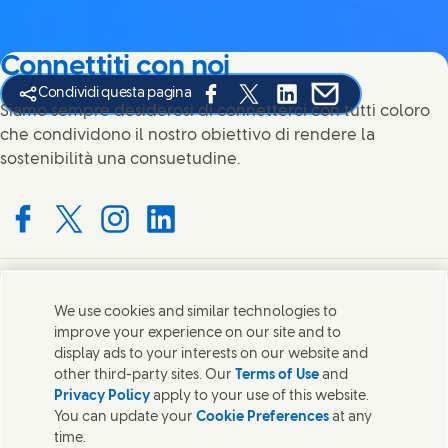
Connettiti con noi
Condividi questa pagina
Share this page on Facebook
Share this page on X
Share this page on Link
Share this page on
Siamo sempre desiderosi di connetterci con tutti coloro
che condividono il nostro obiettivo di rendere la
sostenibilità una consuetudine.
Connect with us on Facebook
Connect with us on X
Connect with us on Instagram
Connect with us on LinkedIn
Contatti
We use cookies and similar technologies to
improve your experience on our site and to
Mettiti in contatto con Unilever in tutto il mondo.
display ads to your interests on our website and
other third-party sites. Our
Terms of Use
and
Privacy Policy
apply to your use of this website.
Contatti
You can update your
Cookie Preferences
at any
time.
Contatta Unilever Italia