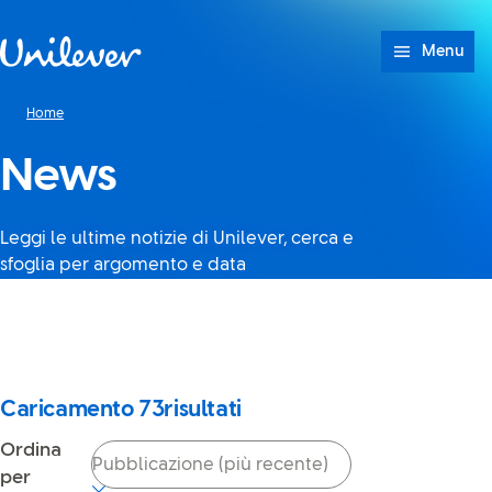
Passa a Cotenuto
Menu
Home
News
Leggi le ultime notizie di Unilever, cerca e
sfoglia per argomento e data
Sembra che JavaScript sia
disattivato nel tuo browser. Se
lo riattivi, potrai utilizzare di
nuovo la ricerca.
Caricamento
73
risultati
Ordina
per