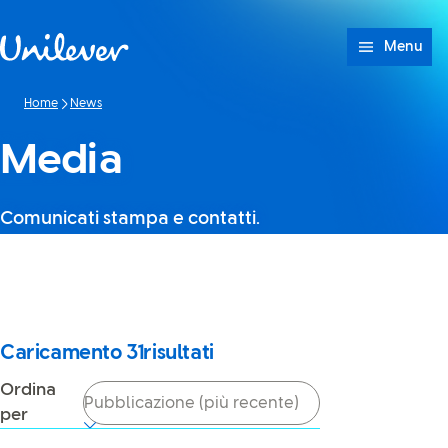
Passa a Cotenuto
Menu
Home
News
Media
Comunicati stampa e contatti.
Sembra che JavaScript sia
disattivato nel tuo browser. Se
lo riattivi, potrai utilizzare di
nuovo la ricerca.
Caricamento
31
risultati
Ordina
per