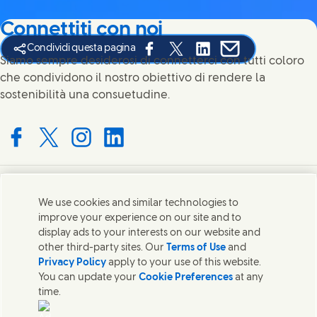
Connettiti con noi
Condividi questa pagina
Share this page on Facebook
Share this page on X
Share this page on Link
Share this page on
Siamo sempre desiderosi di connetterci con tutti coloro
che condividono il nostro obiettivo di rendere la
sostenibilità una consuetudine.
Connect with us on Facebook
Connect with us on X
Connect with us on Instagram
Connect with us on LinkedIn
Contatti
We use cookies and similar technologies to
improve your experience on our site and to
Mettiti in contatto con Unilever in tutto il mondo.
display ads to your interests on our website and
other third-party sites. Our
Terms of Use
and
Privacy Policy
apply to your use of this website.
Contatti
You can update your
Cookie Preferences
at any
time.
Contatta Unilever Italia
Note legali