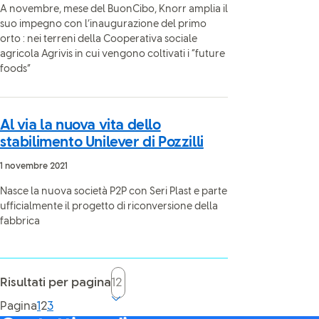
A novembre, mese del BuonCibo, Knorr amplia il
suo impegno con l’inaugurazione del primo
orto : nei terreni della Cooperativa sociale
agricola Agrivis in cui vengono coltivati i “future
foods”
Al via la nuova vita dello
stabilimento Unilever di Pozzilli
1 novembre 2021
Nasce la nuova società P2P con Seri Plast e parte
ufficialmente il progetto di riconversione della
fabbrica
Risultati per pagina
Current page, page
Pagina
1
2
3