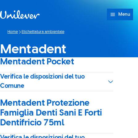
Passa a Cotenuto
Menu
Home
Etichettatura ambientale
Mentadent
Mentadent Pocket
Verifica le disposizioni del tuo
Comune
Mentadent Protezione
Famiglia Denti Sani E Forti
Dentifricio 75ml
Verifica le disposizioni del tuo