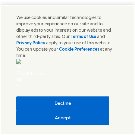
Spazzolino Mentadent P
We use cookies and similar technologies to
improve your experience on our site and to
Verifica le disposizioni del tuo
display ads to your interests on our website and
other third-party sites. Our
Terms of Use
and
Comune
Privacy Policy
apply to your use of this website.
You can update your
Cookie Preferences
at any
Spazzolino Mentadent P X2
time.
Verifica le disposizioni del tuo
AdChoices
Comune
Spazzolino Mentadent
Protezione Famiglia X2
Decline
Accept
Verifica le disposizioni del tuo
Comune