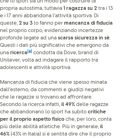
che lo sport sia un modo per costruire la
propria autostima, tuttavia
1 ragazza su 2
tra i 13
e i 17 anni abbandona l’attività sportiva. Di
queste,
2 su 3
lo fanno per
mancanza di fiducia
nel proprio corpo, evidenziando incertezze
profonde legate ad una
scarsa sicurezza in sè
.
Questi i dati più significativi che emergono da
[a]
una
ricerca
condotta da Dove, brand di
Unilever, volta ad indagare il rapporto tra
adolescenti e attività sportiva.
Mancanza di fiducia che viene spesso minata
dall’esterno, da commenti e giudizi negativi
che le ragazze si trovano ad affrontare.
Secondo la ricerca infatti,
il 49%
delle ragazze
che abbandonano lo sport ha subito
critiche
per il proprio aspetto fisico
che, per loro, conta
più delle abilità atletiche. Più in generale,
il
46%
(43% in Italia) si è sentita dire che il proprio