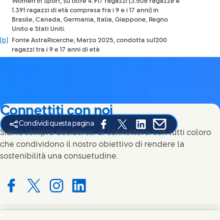
Women in Sport, su oltre 4.917 ragazzi (3.506 ragazze e
1.391 ragazzi di età compresa fra i 9 e i 17 anni) in
Brasile, Canada, Germania, Italia, Giappone, Regno
Unito e Stati Uniti.
[b]
Fonte AstraRicerche, Marzo 2025, condotta su1200
ragazzi tra i 9 e 17 anni di età
Connettiti con noi
Condividi questa pagina
Share this page on Facebook
Share this page on X
Share this page on Link
Share this page on
Siamo sempre desiderosi di connetterci con tutti coloro
che condividono il nostro obiettivo di rendere la
sostenibilità una consuetudine.
Connect with us on Facebook
Connect with us on X
Connect with us on Instagram
Connect with us on LinkedIn