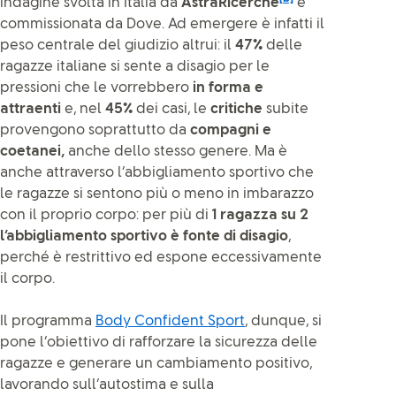
indagine svolta in Italia da
AstraRicerche
e
commissionata da Dove. Ad emergere è infatti il
peso centrale del giudizio altrui: il
47%
delle
ragazze italiane si sente a disagio per le
pressioni che le vorrebbero
in forma e
attraenti
e, nel
45%
dei casi, le
critiche
subite
provengono soprattutto da
compagni e
coetanei,
anche dello stesso genere. Ma è
anche attraverso l’abbigliamento sportivo che
le ragazze si sentono più o meno in imbarazzo
con il proprio corpo: per più di
1 ragazza su 2
l’abbigliamento sportivo
è fonte di
disagio
,
perché è restrittivo ed espone eccessivamente
il corpo.
Il programma
Body Confident Sport
, dunque, si
pone l’obiettivo di rafforzare la sicurezza delle
ragazze e generare un cambiamento positivo,
lavorando sull’autostima e sulla