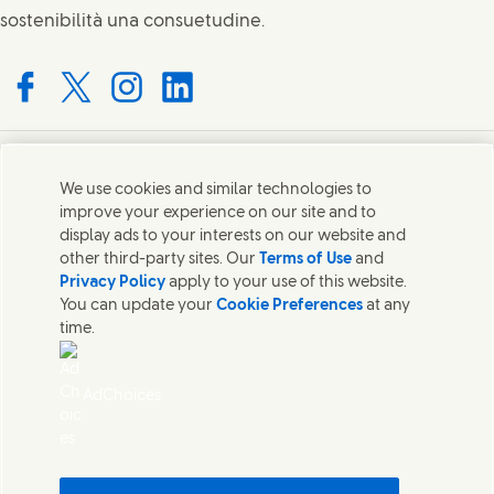
sostenibilità una consuetudine.
Connect with us on Facebook
Connect with us on X
Connect with us on Instagram
Connect with us on LinkedIn
Contatti
We use cookies and similar technologies to
improve your experience on our site and to
Mettiti in contatto con Unilever in tutto il mondo.
display ads to your interests on our website and
other third-party sites. Our
Terms of Use
and
Privacy Policy
apply to your use of this website.
Contatti
You can update your
Cookie Preferences
at any
time.
Contatta Unilever Italia
Note legali
Avviso sui cookie
AdChoices
Informativa sulla privacy
Sitemap
Cosa contengono i nostri prodotti
Accessibilità