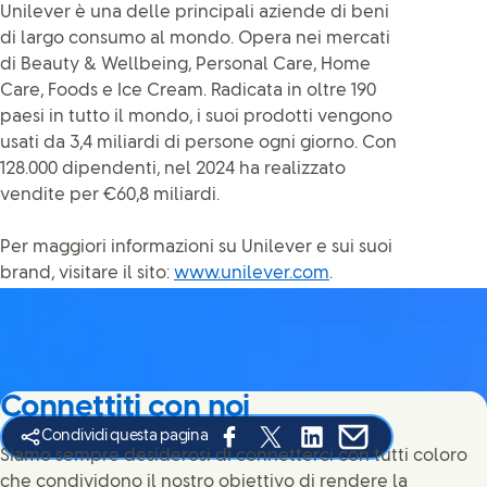
Unilever è una delle principali aziende di beni
di largo consumo al mondo. Opera nei mercati
di Beauty & Wellbeing, Personal Care, Home
Care, Foods e Ice Cream. Radicata in oltre 190
paesi in tutto il mondo, i suoi prodotti vengono
usati da 3,4 miliardi di persone ogni giorno. Con
128.000 dipendenti, nel 2024 ha realizzato
vendite per €60,8 miliardi.
Per maggiori informazioni su Unilever e sui suoi
brand, visitare il sito:
www.unilever.com
.
Connettiti con noi
Condividi questa pagina
Share this page on Facebook
Share this page on X
Share this page on Link
Share this page on
Siamo sempre desiderosi di connetterci con tutti coloro
che condividono il nostro obiettivo di rendere la