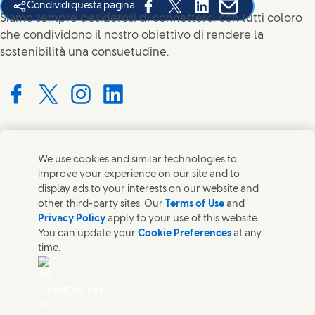
Condividi questa pagina
Share this page on Facebook
Share this page on X
Share this page on Link
Share this page on
Siamo sempre desiderosi di connetterci con tutti coloro
che condividono il nostro obiettivo di rendere la
sostenibilità una consuetudine.
Connect with us on Facebook
Connect with us on X
Connect with us on Instagram
Connect with us on LinkedIn
Contatti
We use cookies and similar technologies to
improve your experience on our site and to
Mettiti in contatto con Unilever in tutto il mondo.
display ads to your interests on our website and
other third-party sites. Our
Terms of Use
and
Privacy Policy
apply to your use of this website.
Contatti
You can update your
Cookie Preferences
at any
time.
Contatta Unilever Italia
Note legali
Avviso sui cookie
AdChoices
Informativa sulla privacy
Sitemap