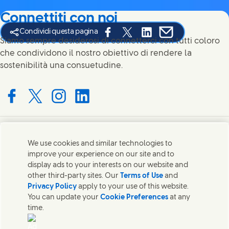
Connettiti con noi
Condividi questa pagina
Share this page on Facebook
Share this page on X
Share this page on Link
Share this page on
Siamo sempre desiderosi di connetterci con tutti coloro
che condividono il nostro obiettivo di rendere la
sostenibilità una consuetudine.
Connect with us on Facebook
Connect with us on X
Connect with us on Instagram
Connect with us on LinkedIn
Contatti
We use cookies and similar technologies to
improve your experience on our site and to
Mettiti in contatto con Unilever in tutto il mondo.
display ads to your interests on our website and
other third-party sites. Our
Terms of Use
and
Privacy Policy
apply to your use of this website.
Contatti
You can update your
Cookie Preferences
at any
time.
Contatta Unilever Italia
Note legali