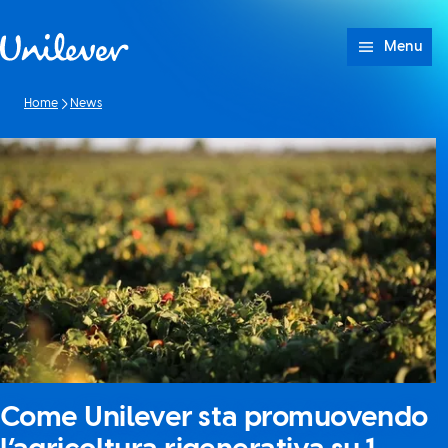
Passa a Cotenuto
Menu
Home
News
Come Unilever sta promuovendo