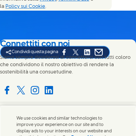
la
Policy sui Cookie
.
Connettiti con noi
Condividi questa pagina
Share this page on Facebook
Share this page on X
Share this page on Link
Share this page on
Siamo sempre desiderosi di connetterci con tutti coloro
che condividono il nostro obiettivo di rendere la
sostenibilità una consuetudine.
Connect with us on Facebook
Connect with us on X
Connect with us on Instagram
Connect with us on LinkedIn
Contatti
We use cookies and similar technologies to
improve your experience on our site and to
Mettiti in contatto con Unilever in tutto il mondo.
display ads to your interests on our website and